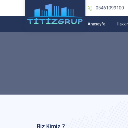
05461099100
Anasayfa
Hakkı
Biz Kimiz ?