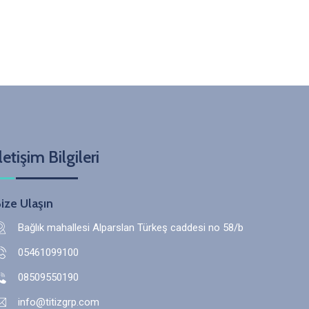
letişim Bilgileri
ize Ulaşın
Bağlık mahallesi Alparslan Türkeş caddesi no 58/b
05461099100
08509550190
info@titizgrp.com