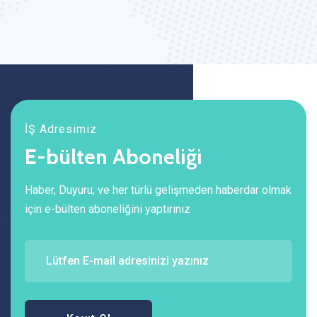
İŞ Adresimiz
E-bülten Aboneliği
Haber, Duyuru, ve her türlü gelişmeden haberdar olmak
için e-bülten aboneliğini yaptırınız