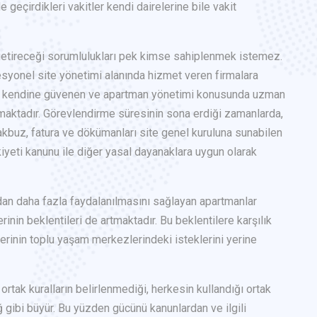
de geçirdikleri vakitler kendi dairelerine bile vakit
getireceği sorumlulukları pek kimse sahiplenmek istemez.
esyonel site yönetimi alanında hizmet veren firmalara
en, kendine güvenen ve apartman yönetimi konusunda uzman
maktadır. Görevlendirme süresinin sona erdiği zamanlarda,
makbuz, fatura ve dökümanları site genel kuruluna sunabilen
kiyeti kanunu ile diğer yasal dayanaklara uygun olarak
dan daha fazla faydalanılmasını sağlayan apartmanlar
rinin beklentileri de artmaktadır. Bu beklentilere karşılık
erinin toplu yaşam merkezlerindeki isteklerini yerine
 ortak kuralların belirlenmediği, herkesin kullandığı ortak
 gibi büyür. Bu yüzden gücünü kanunlardan ve ilgili