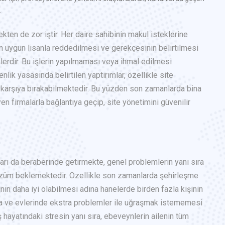
.
ten de zor iştir. Her daire sahibinin makul isteklerine
in uygun lisanla reddedilmesi ve gerekçesinin belirtilmesi
lerdir. Bu işlerin yapılmaması veya ihmal edilmesi
ik yasasında belirtilen yaptırımlar, özellikle site
ı karşıya bırakabilmektedir. Bu yüzden son zamanlarda bina
 firmalarla bağlantıya geçip, site yönetimini güvenilir
ları da beraberinde getirmekte, genel problemlerin yanı sıra
çözüm beklemektedir. Özellikle son zamanlarda şehirleşme
rının daha iyi olabilmesi adına hanelerde birden fazla kişinin
da ve evlerinde ekstra problemler ile uğraşmak istememesi
ayatındaki stresin yanı sıra, ebeveynlerin ailenin tüm