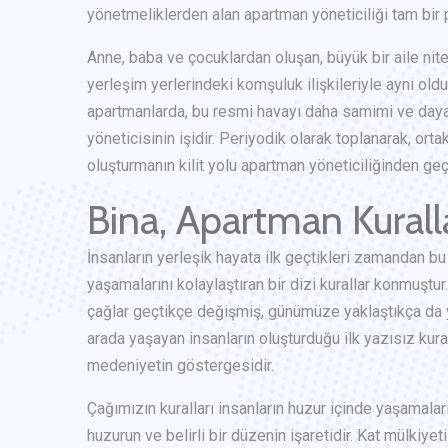
yönetmeliklerden alan apartman yöneticiliği tam bir 
Anne, baba ve çocuklardan oluşan, büyük bir aile nitel
yerleşim yerlerindeki komşuluk ilişkileriyle aynı ol
apartmanlarda, bu resmi havayı daha samimi ve day
yöneticisinin işidir. Periyodik olarak toplanarak, or
oluşturmanın kilit yolu apartman yöneticiliğinden ge
Bina, Apartman Kurall
İnsanların yerleşik hayata ilk geçtikleri zamandan b
yaşamalarını kolaylaştıran bir dizi kurallar konmuştur
çağlar geçtikçe değişmiş, günümüze yaklaştıkça da y
arada yaşayan insanların oluşturduğu ilk yazısız kural
medeniyetin göstergesidir.
Çağımızın kuralları insanların huzur içinde yaşamaları
huzurun ve belirli bir düzenin işaretidir. Kat mülkiye