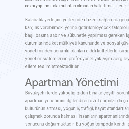
cezai yaptırımlarla muhatap olmadan halledilmesi gerekir
Kalabalık yerleşim yerlerinde düzeni sağlamak gerçek
karşılık verebilmek, yerine getirilemeyecek talepler
başlı başına sabır ve sükunetle yapılması gereken iş
durumlarında kat mülkiyeti kanununda ve sosyal güvenl
yönetiminden sorumlu olanları ciddi külfetlerle karş
yönetim sistemlerine profesyonel yaklaşım sergileyen
ellere teslim etmektedirler.
Apartman Yönetimi
Büyükşehirlerde yükselip giden binalar çeşitli sorun
apartman yönetimini ilgilendiren özel sorunlar da 
kültürünün artması, yoğun iş trafiği, hayat standartla
çalışmak zorunda kalması, insanların apartmanların
sonucunu doğurmaktadır. Bu yoğun tempoda kendi iş h