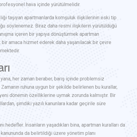
profesyonel hava içinde yürütülmelidir.
iği taşıyan apartmanlarda komşuluk ilişkilerinin eski tip
duğu söylenemez. Biraz daha resmi ilişkilerin yürütüldüğü
anışma içeren bir yapıya dönüştürmek apartman
tak bir amaca hizmet ederek daha yaşanılacak bir çevre
çmektedir.
arı
u yana, her zaman beraber, barış içinde problemsiz
. Zamanın ruhuna uygun bir şekilde belirlenen bu kurallar,
eni dönemin özelliklerine uymak zorunda kalmıştır. Bir
lardan, şimdiki yazılı kanunlara kadar geçirile süre
nı hedefler. İnsanların yaşadıkları bina, apartman kuralları da
ti kanununda da belirtildiği üzere yönetim planı