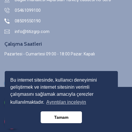
05461099100
08509550190
info@titizgrp.com
Çalışma Saatleri
Pazartesi - Cumartesi 09:00 - 18:00 Pazar: Kapalı
Bu internet sitesinde, kullanıcı deneyimini
geliştirmek ve internet sitesinin verimli
çalışmasını sağlamak amacıyla çerezler
© 2021 TitizGrup - Site Bina Yönetimi ve Temizlik
kullanılmaktadır.
Ayrıntıları inceleyin
hizmetleri, Tüm hakkı saklıdır.
Tamam
Bu site
WMG
tarından kodlanmıştır.