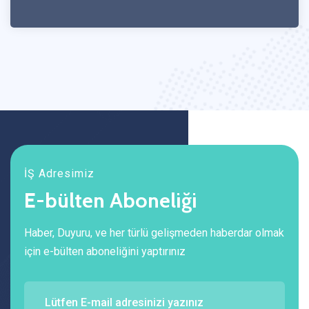
İŞ Adresimiz
E-bülten Aboneliği
Haber, Duyuru, ve her türlü gelişmeden haberdar olmak
için e-bülten aboneliğini yaptırınız